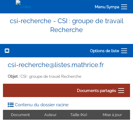
Menu Sympa
csi-recherche - CSI : groupe de travail
Recherche
Options de liste
csi-recherche@listes.mathrice.fr
Objet :
CSI : groupe de travail Recherche
Documents partagés
Contenu du dossier racine
Document
Auteur
Taille (Ko)
Mise à jour