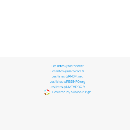
Les listes @mathrice.fr
Les listes @math.cnrs.fr
Les listes @RNBM.org
Les listes @RESINFO.org
Les listes @MATHDOC.fr
Powered by Sympa 6.2.52