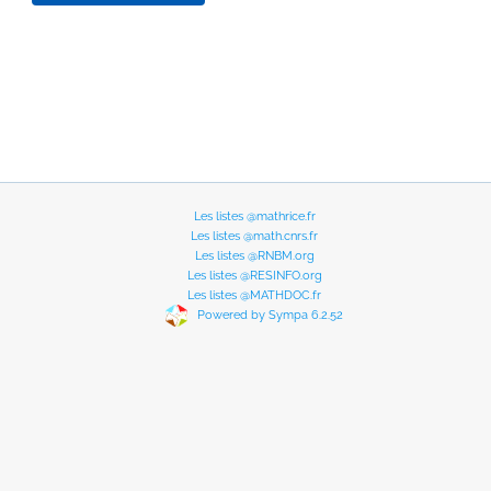
Les listes @mathrice.fr
Les listes @math.cnrs.fr
Les listes @RNBM.org
Les listes @RESINFO.org
Les listes @MATHDOC.fr
Powered by Sympa 6.2.52