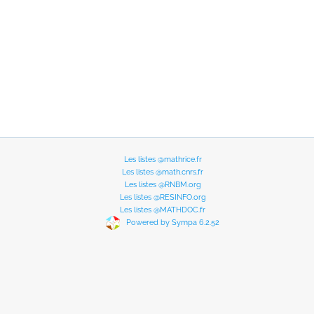
Les listes @mathrice.fr
Les listes @math.cnrs.fr
Les listes @RNBM.org
Les listes @RESINFO.org
Les listes @MATHDOC.fr
Powered by Sympa 6.2.52