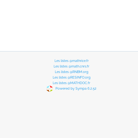
Les listes @mathrice.fr
Les listes @math.cnrs.fr
Les listes @RNBM.org
Les listes @RESINFO.org
Les listes @MATHDOC.fr
Powered by Sympa 6.2.52