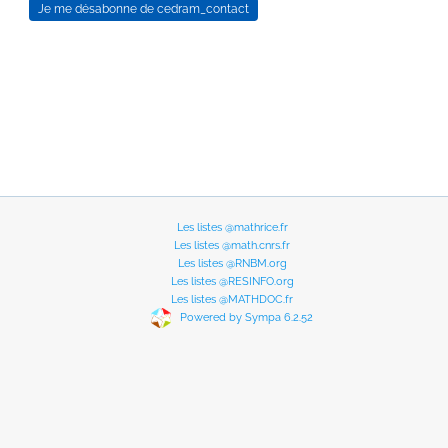
Les listes @mathrice.fr
Les listes @math.cnrs.fr
Les listes @RNBM.org
Les listes @RESINFO.org
Les listes @MATHDOC.fr
Powered by Sympa 6.2.52